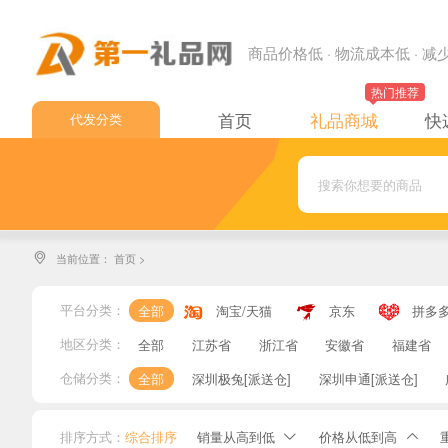
商品价格低 · 物流成本低 · 
热门推荐
首页
礼品商城
快
代发分类
中通快递
申通快递
圆通快递
当前位置：
首页
>

韵达快递
极兔快递
平台分类：
全部
淘宝/天猫
京东
拼多
顺丰速运
地区分类：
全部
江苏省
浙江省
安徽省
福建省
邮政EMS
仓储分类：
全部
深圳极兔[派送仓]
深圳申通[派送仓]
邮政小包
排序方式：
综合排序
销量从高到低
价格从低到高

