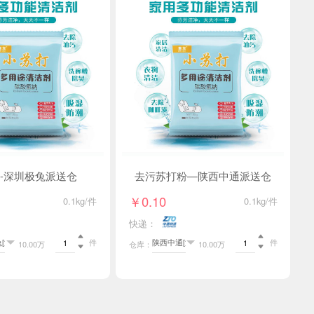
-深圳极兔派送仓
去污苏打粉—陕西中通派送仓
￥0.10
0.1kg/件
0.1kg/件
快递：


件
件
10.00万
仓库：
10.00万

