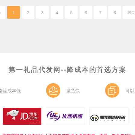
1
2
3
4
5
6
7
8
录
末
第一礼品代发网--降成本的首选方案
物流成本低
发货快
可以