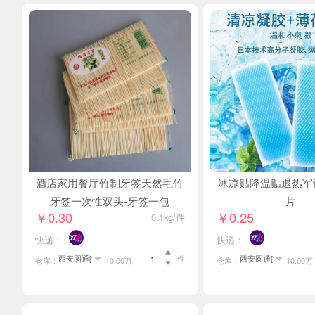
酒店家用餐厅竹制牙签天然毛竹
冰凉贴降温贴退热军
牙签一次性双头-牙签一包
片
￥0.30
￥0.25
0.1kg/件
快递：
快递：

件
仓库：
10.00万
仓库：
10.00万
