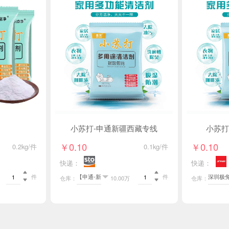
小苏打-申通新疆西藏专线
小苏打
￥0.10
￥0.10
0.2kg/件
0.1kg/件
快递：
快递：


件
件
仓库：
10.00万
仓库：

