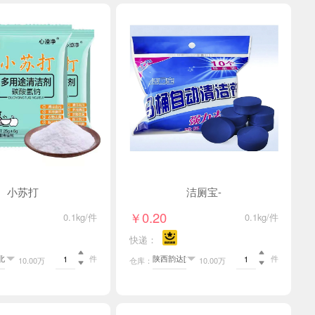
小苏打
洁厕宝-
￥0.20
0.1kg/件
0.1kg/件
快递：


件
件
10.00万
仓库：
10.00万

