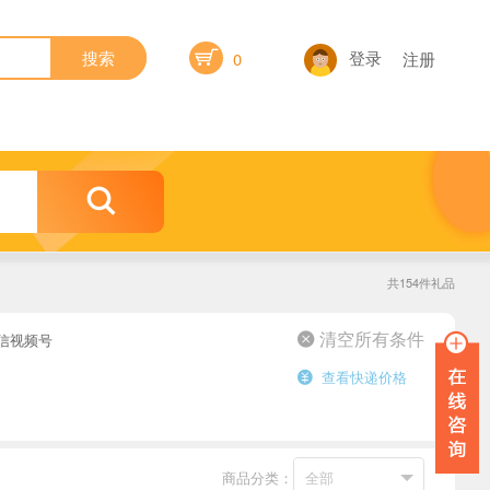

登录
搜索
0
注册

共154件礼品
信视频号
 清空所有条件
查看快递价格

商品分类：