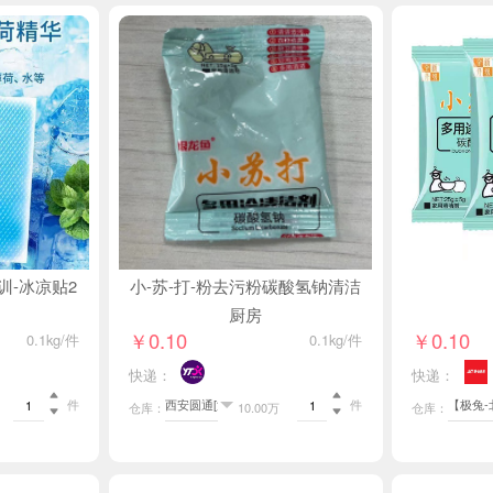
训-冰凉贴2
小-苏-打-粉去污粉碳酸氢钠清洁
厨房
￥0.10
￥0.10
0.1kg/件
0.1kg/件
快递：
快递：


件
件
仓库：
10.00万
仓库：

