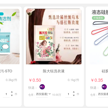
-STO
陈大钰洗衣液
硅胶
￥0.50
￥0.35
0.3kg/件
0.1kg/件
快递：
快递：


件
件
仓库：
10.00万
仓库：

