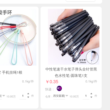
中性笔速干水笔子弹头全针管黑
 手机挂绳1根
色水性笔-圆珠笔1支
￥0.35
0.1kg/件
0.1kg/件
快递：


件
件
10.00万
仓库：
10.00万

