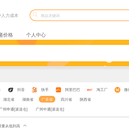

减少人力成本
递价格
个人中心
多
抖音
快手
阿里巴巴
淘工厂
微
湖北省
湖南省
广东省
四川省
陕西省
广州申通[派送仓]
广州中通[派送仓]
重量从低到高
