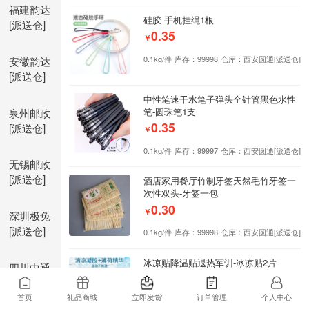
福建韵达
硅胶 手机挂绳1根
[派送仓]
0.35
￥
安徽韵达
0.1kg/件
库存：99998
仓库：西安圆通[派送仓]
[派送仓]
中性笔速干水笔子弹头全针管黑色水性
泉州邮政
笔-圆珠笔1支
0.35
[派送仓]
￥
0.1kg/件
库存：99997
仓库：西安圆通[派送仓]
无锡邮政
[派送仓]
酒店家用餐厅竹制牙签天然毛竹牙签一
次性双头-牙签一包
0.30
￥
深圳极兔
[派送仓]
0.1kg/件
库存：99998
仓库：西安圆通[派送仓]
冰凉贴降温贴退热军训-冰凉贴2片
四川中通
0.25
[派送仓]
￥
首页
礼品商城
立即发货
订单管理
个人中心
0.1kg/件
库存：99998
仓库：西安圆通[派送仓]