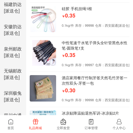
福建韵达
硅胶 手机挂绳1根
[派送仓]
0.35
￥
安徽韵达
0.1kg/件
库存：99998
仓库：西安圆通[派送仓]
[派送仓]
中性笔速干水笔子弹头全针管黑色水性
泉州邮政
笔-圆珠笔1支
0.35
[派送仓]
￥
0.1kg/件
库存：99997
仓库：西安圆通[派送仓]
无锡邮政
[派送仓]
酒店家用餐厅竹制牙签天然毛竹牙签一
次性双头-牙签一包
0.30
￥
深圳极兔
[派送仓]
0.1kg/件
库存：99998
仓库：西安圆通[派送仓]
冰凉贴降温贴退热军训-冰凉贴2片
四川中通
0.25
[派送仓]
￥
首页
礼品商城
立即发货
订单管理
个人中心
0.1kg/件
库存：99998
仓库：西安圆通[派送仓]