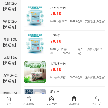
福建韵达
小苏打一包
[派送仓]
0.10
￥
安徽韵达
0.01kg/件
库存：99993
仓库：安徽韵达[派送仓]
[派送仓]
小苏打
泉州邮政
0.10
￥
[派送仓]
0.01kg/
库存：
仓库：无锡邮政[派送
件
100000
仓]
无锡邮政
[派送仓]
大茶梗一包
0.10
￥
深圳极兔
0.1kg/件
库存：100000
仓库：泉州邮政[派送仓]
[派送仓]
笔记本
四川中通
0.50
￥
[派送仓]
首页
礼品商城
立即发货
订单管理
个人中心
0.1kg/件
库存：100000
仓库：广州申通[派送仓]