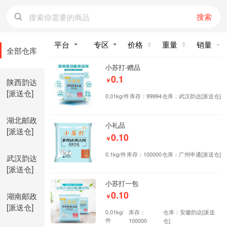
搜索
价格
重量
销量
全部仓库
小苏打-赠品
0.1
陕西韵达
￥
[派送仓]
0.01kg/件
库存：99994
仓库：武汉韵达[派送仓]
湖北邮政
小礼品
[派送仓]
0.10
￥
0.1kg/件
库存：100000
仓库：广州申通[派送仓]
武汉韵达
[派送仓]
小苏打一包
0.10
湖南邮政
￥
[派送仓]
0.01kg/
库存：
仓库：安徽韵达[派送
件
100000
仓]