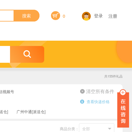

登录
搜索
0
注册

共155件礼品
信视频号
 清空所有条件
查看快递价格

送仓]
广州中通[派送仓]
商品分类：