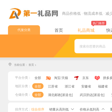
商品价格低 · 物流成本低 · 
热门推荐
首页
礼品商城
快
代发分类
中通快递
申通快递
圆通快递
当前位置：
首页
>

韵达快递
极兔快递
平台分类：
全部
淘宝/天猫
京东
拼多
顺丰速运
地区分类：
全部
江苏省
浙江省
安徽省
福建省
邮政EMS
仓储分类：
全部
湖北邮政[派送仓]
武汉韵达[派送仓]
邮政小包
排序方式：
综合排序
销量从高到低
价格从低到高

