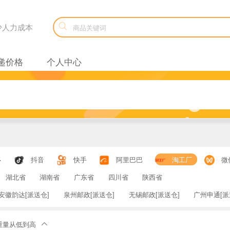

减少人力成本
递价格
个人中心
多
抖音
快手
阿里巴巴
淘工厂
微
湖北省
湖南省
广东省
四川省
陕西省
安徽韵达[派送仓]
泉州邮政[派送仓]
无锡邮政[派送仓]
广州申通[派
重量从低到高
