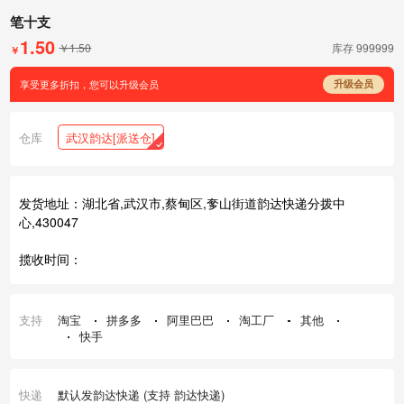
笔十支
1.50
￥1.50
库存
999999
￥
享受更多折扣，您可以升级会员
升级会员
仓库
武汉韵达[派送仓]
发货地址：湖北省,武汉市,蔡甸区,奓山街道韵达快递分拨中
心,430047
揽收时间：
支持
淘宝
拼多多
阿里巴巴
淘工厂
其他
快手
快递
默认发韵达快递 (支持 韵达快递)