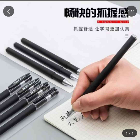


1
/
1