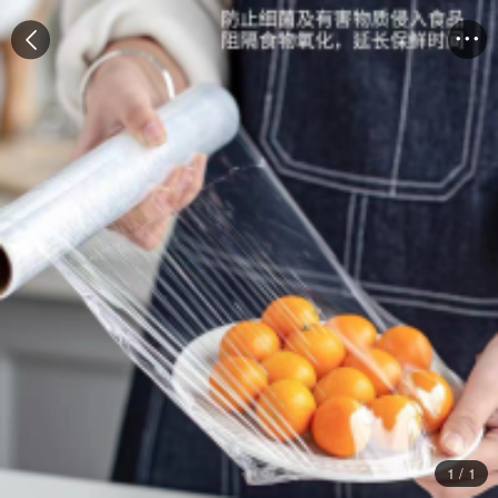


1
/
1