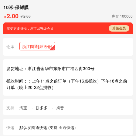
10米-保鲜膜
2.00
￥2.00
库存
100000
￥
享受更多折扣，您可以升级会员
升级会员
仓库
浙江圆通[派送仓]
发货地址：浙江省金华市东阳市广福西街300号
揽收时间：：上午11点之前订单（下午16点揽收）下午18点之前
订单（晚上20-22点揽收）
支持
淘宝
拼多多
抖音
快递
默认发圆通快递 (支持 圆通快递)