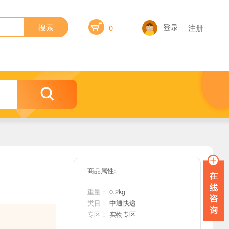

登录
搜索
0
注册

商品属性:
重量：
0.2kg
类目：
中通快递
专区：
实物专区