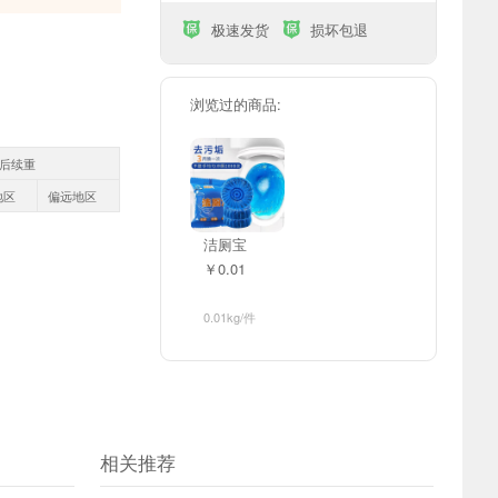
极速发货
损坏包退


浏览过的商品:
g后续重
地区
偏远地区
洁厕宝
￥0.01
0.01kg/件
相关推荐