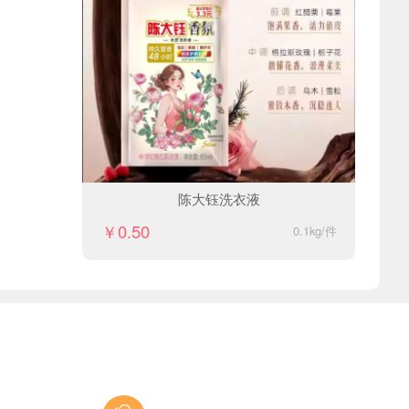
陈大钰洗衣液
￥0.50
0.1kg/件