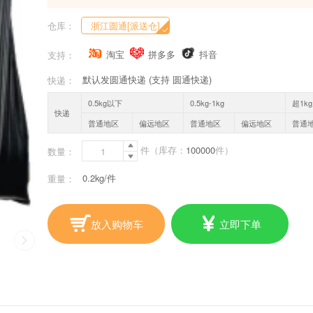
仓库：
浙江圆通[派送仓]
淘宝
拼多多
抖音
支持：
默认发圆通快递 (支持 圆通快递)
快递：
0.5kg以下
0.5kg-1kg
超1k
快递
普通地区
偏远地区
普通地区
偏远地区
普通

件
（库存：
100000
件）
数量：

0.2kg/件
重量：
放入购物车
立即下单