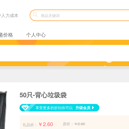

减少人力成本
递价格
个人中心
50只-背心垃圾袋
享受更多的折扣你可以
升级会员

￥2.60
原价：
￥2.60
礼品价：