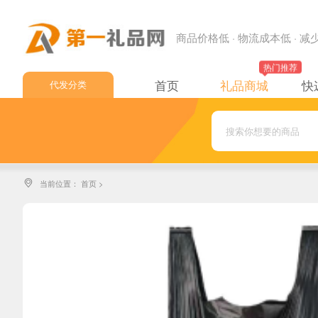
商品价格低 · 物流成本低 · 
热门推荐
首页
礼品商城
快
代发分类
中通快递
申通快递
圆通快递
当前位置：
首页
>

韵达快递
极兔快递
顺丰速运
邮政EMS
邮政小包