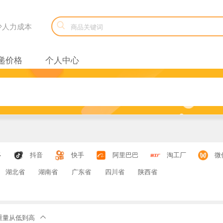

减少人力成本
递价格
个人中心
多
抖音
快手
阿里巴巴
淘工厂
微
湖北省
湖南省
广东省
四川省
陕西省
重量从低到高
