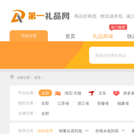
商品价格低 · 物流成本低 · 
热门推荐
首页
礼品商城
快
代发分类
中通快递
申通快递
圆通快递
当前位置：
首页
>

韵达快递
极兔快递
平台分类：
全部
淘宝/天猫
京东
拼多
顺丰速运
地区分类：
全部
江苏省
浙江省
安徽省
福建省
邮政EMS
仓储分类：
全部
邮政小包
排序方式：
综合排序
销量从高到低
价格从低到高

