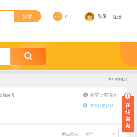

登录
搜索
0
注册

共154件礼品
信视频号
 清空所有条件
查看快递价格

商品分类：