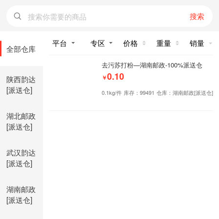
搜索
价格
重量
销量
全部仓库
去污苏打粉—湖南邮政-100%派送仓
0.10
陕西韵达
￥
[派送仓]
0.1kg/件
库存：99491
仓库：湖南邮政[派送仓]
湖北邮政
[派送仓]
武汉韵达
[派送仓]
湖南邮政
[派送仓]