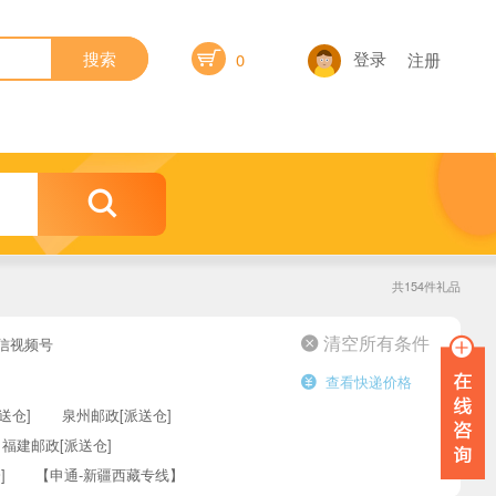

登录
搜索
0
注册

共154件礼品
信视频号
 清空所有条件
查看快递价格

送仓]
泉州邮政[派送仓]
福建邮政[派送仓]
]
【申通-新疆西藏专线】