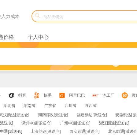

减少人力成本
递价格
个人中心
多
抖音
快手
阿里巴巴
淘工厂
微
湖北省
湖南省
广东省
四川省
陕西省
武汉韵达[派送仓]
湖南邮政[派送仓]
福建韵达[派送仓]
安徽韵达[派
派送仓]
深圳申通[派送仓]
广州申通[派送仓]
浙江圆通[派送仓]
中通[派送仓]
上海韵达[派送仓]
西安圆通[派送仓]
北京圆通[派送仓