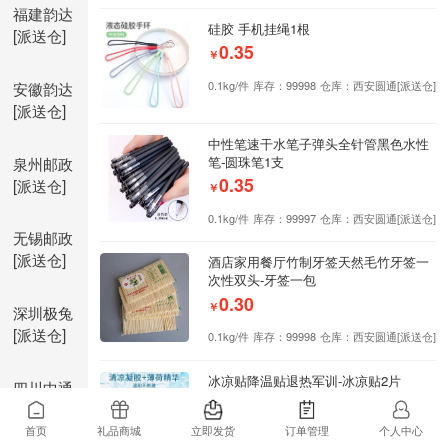
福建韵达
硅胶 手机挂绳1根
[派送仓]
0.35
￥
安徽韵达
0.1kg/件
库存：99998
仓库：西安圆通[派送仓]
[派送仓]
中性笔速干水笔子弹头全针管黑色水性
泉州邮政
笔-圆珠笔1支
0.35
[派送仓]
￥
0.1kg/件
库存：99997
仓库：西安圆通[派送仓]
无锡邮政
[派送仓]
酒店家用餐厅竹制牙签天然毛竹牙签一
次性双头-牙签一包
0.30
￥
深圳极兔
[派送仓]
0.1kg/件
库存：99998
仓库：西安圆通[派送仓]
冰凉贴降温贴退热军训-冰凉贴2片
四川中通
0.25
[派送仓]
￥
首页
礼品商城
立即发货
订单管理
个人中心
0.1kg/件
库存：99998
仓库：西安圆通[派送仓]