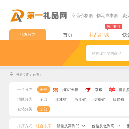
商品价格低 · 物流成本低 · 
热门推荐
首页
礼品商城
快
代发分类
中通快递
申通快递
圆通快递
当前位置：
首页
>

韵达快递
极兔快递
平台分类：
全部
淘宝/天猫
京东
拼多
顺丰速运
地区分类：
全部
江苏省
浙江省
安徽省
福建省
邮政EMS
仓储分类：
全部
邮政小包
排序方式：
综合排序
销量从高到低
价格从低到高

