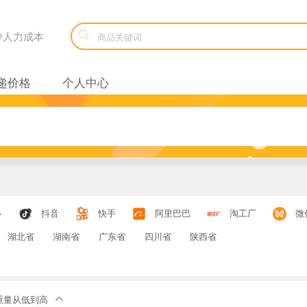

减少人力成本
递价格
个人中心
多
抖音
快手
阿里巴巴
淘工厂
微
湖北省
湖南省
广东省
四川省
陕西省
重量从低到高
