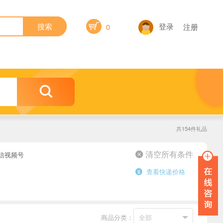

登录
搜索
0
注册

共154件礼品
信视频号
 清空所有条件
查看快递价格

商品分类：