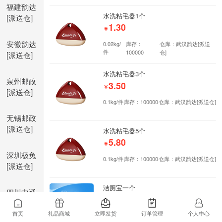
福建韵达
水洗粘毛器1个
[派送仓]
1.30
￥
安徽韵达
0.02kg/
库存：
仓库：武汉韵达[派送
件
100000
仓]
[派送仓]
水洗粘毛器3个
泉州邮政
3.50
￥
[派送仓]
0.1kg/件
库存：100000
仓库：武汉韵达[派送仓]
无锡邮政
[派送仓]
水洗粘毛器5个
5.80
￥
深圳极兔
0.1kg/件
库存：100000
仓库：武汉韵达[派送仓]
[派送仓]
洁厕宝一个
四川中通
0.25
￥
[派送仓]
首页
礼品商城
立即发货
订单管理
个人中心
0.02kg/
库存：
仓库：武汉韵达[派送