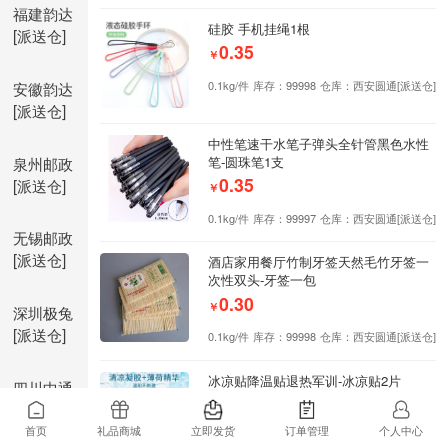
福建韵达
硅胶 手机挂绳1根
[派送仓]
0.35
￥
安徽韵达
0.1kg/件
库存：99998
仓库：西安圆通[派送仓]
[派送仓]
中性笔速干水笔子弹头全针管黑色水性
泉州邮政
笔-圆珠笔1支
0.35
[派送仓]
￥
0.1kg/件
库存：99997
仓库：西安圆通[派送仓]
无锡邮政
[派送仓]
酒店家用餐厅竹制牙签天然毛竹牙签一
次性双头-牙签一包
0.30
￥
深圳极兔
[派送仓]
0.1kg/件
库存：99998
仓库：西安圆通[派送仓]
冰凉贴降温贴退热军训-冰凉贴2片
四川中通
0.25
[派送仓]
￥
首页
礼品商城
立即发货
订单管理
个人中心
0.1kg/件
库存：99998
仓库：西安圆通[派送仓]